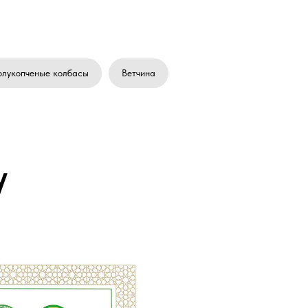
олукопченые колбасы
Ветчина
у