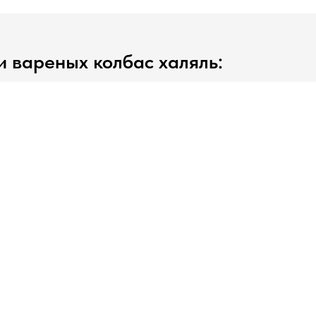
 вареных колбас халяль:
аляль обладают рядом особенностей, которые соотве
ого закона (шариата) и удовлетворяют потребности 
ческих ограничений.
Использование только халяльных мясных ингредиентов,
соответствии с исламскими нормами, без добавок зап
:
Процесс варки осуществляется в соответствии с ис
ы гарантировать чистоту и халяльность продукции.
инины:
Вареные колбасы халяль строго исключают и