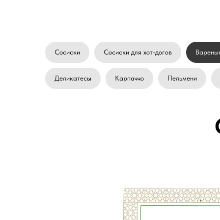
Сосиски
Сосиски для хот-догов
Варены
Деликатесы
Карпаччо
Пельмени