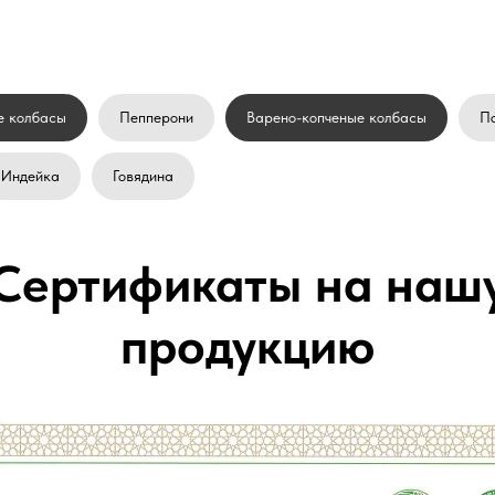
е колбасы
Пепперони
Варено-копченые колбасы
П
Индейка
Говядина
Сертификаты на наш
продукцию