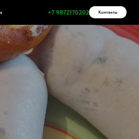
+7 9872170202
и
Контакты