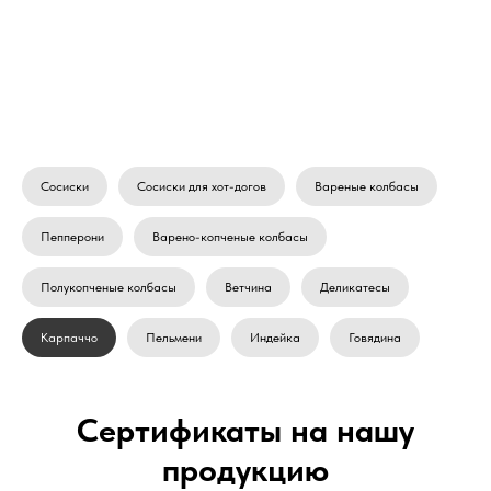
Сосиски
Сосиски для хот-догов
Вареные колбасы
Пепперони
Варено-копченые колбасы
Полукопченые колбасы
Ветчина
Деликатесы
Карпаччо
Пельмени
Индейка
Говядина
Сертификаты на нашу
продукцию