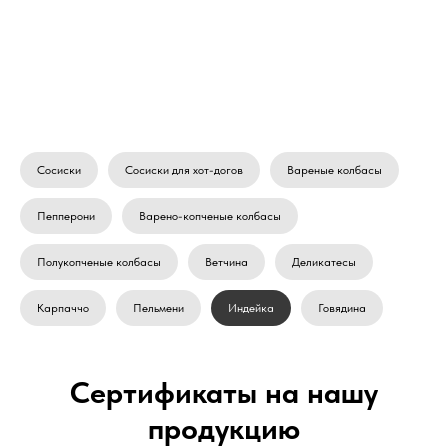
Сосиски
Сосиски для хот-догов
Вареные колбасы
Пепперони
Варено-копченые колбасы
Полукопченые колбасы
Ветчина
Деликатесы
Карпаччо
Пельмени
Индейка
Говядина
Сертификаты на нашу
продукцию