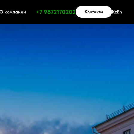
Получить прайс-лист
+7 9872170202
О компании
Kz
En
Контакты