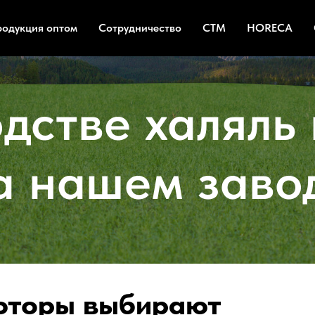
родукция оптом
Сотрудничество
СТМ
HORECA
дстве халяль
а нашем заво
юторы выбирают