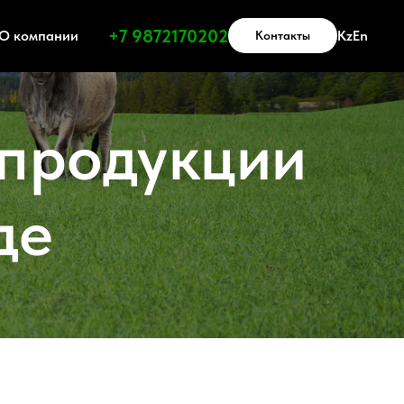
Получить прайс-лист
+7 9872170202
О компании
Kz
En
Контакты
 продукции
де