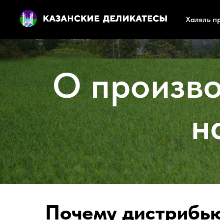
Халяль п
О произво
н
Почему дистрибь