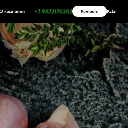
Получить прайс-лист
+7 9872170202
О компании
Kz
En
Контакты