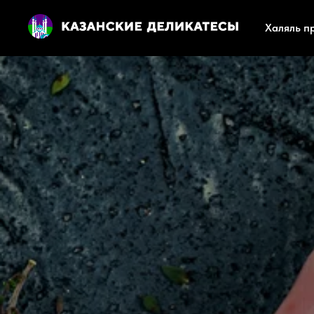
Халяль п