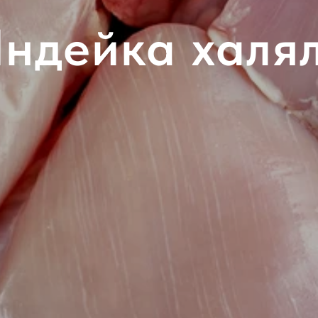
ндейка халя