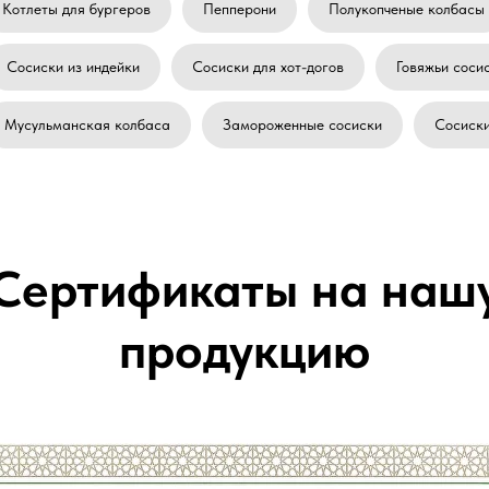
Котлеты для бургеров
Пепперони
Полукопченые колбасы
Сосиски из индейки
Сосиски для хот-догов
Говяжьи сосис
Мусульманская колбаса
Замороженные сосиски
Сосиски
Сертификаты на наш
продукцию