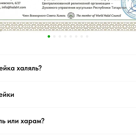
ейка халяль?
ейки
ль или харам?