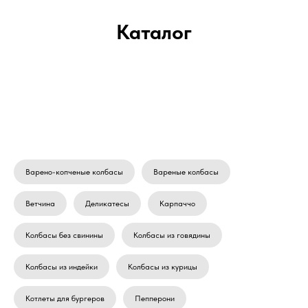
Каталог
Варено-копченые колбасы
Вареные колбасы
Ветчина
Деликатесы
Карпаччо
Колбасы без свинины
Колбасы из говядины
Колбасы из индейки
Колбасы из курицы
Котлеты для бургеров
Пепперони