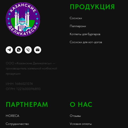
ПРОДУКЦИЯ
Сосиски
Пепперони
Котлеты для бургеров
Сосиски для хот-догов
ООО «Казанские Деликатесы» —
производитель халяльной колбасной
продукции
ИНН: 1686021074
ОГРН: 1221600096893
ПАРТНЕРАМ
О НАС
HORECA
Отзывы
Сотрудничество
Условия оплаты