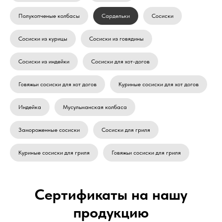
Полукопченые колбасы
Сардельки
Сосиски
Сосиски из курицы
Сосиски из говядины
Сосиски из индейки
Сосиски для хот-догов
Говяжьи сосиски для хот догов
Куриные сосиски для хот догов
Индейка
Мусульманская колбаса
Замороженные сосиски
Сосиски для гриля
Куриные сосиски для гриля
Говяжьи сосиски для гриля
Сертификаты на нашу
продукцию