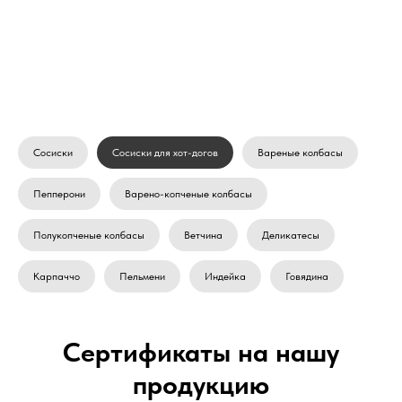
Сосиски
Сосиски для хот-догов
Вареные колбасы
Пепперони
Варено-копченые колбасы
Полукопченые колбасы
Ветчина
Деликатесы
Карпаччо
Пельмени
Индейка
Говядина
Сертификаты на нашу
продукцию