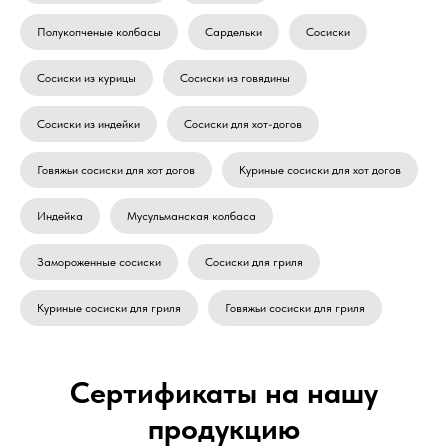
Полукопченые колбасы
Сардельки
Сосиски
Сосиски из курицы
Сосиски из говядины
Сосиски из индейки
Сосиски для хот-догов
Говяжьи сосиски для хот догов
Куриные сосиски для хот догов
Индейка
Мусульманская колбаса
Замороженные сосиски
Сосиски для гриля
Куриные сосиски для гриля
Говяжьи сосиски для гриля
Сертификаты на нашу
продукцию