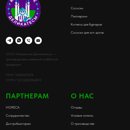
Сосиски
Пепперони
Котлеты для бургеров
Сосиски для хот-догов
ООО «Казанские Деликатесы» —
производитель халяльной колбасной
продукции
ИНН: 1686021074
ОГРН: 1221600096893
ПАРТНЕРАМ
О НАС
HORECA
Отзывы
Сотрудничество
Условия оплаты
Дистрибьюторам
О производстве