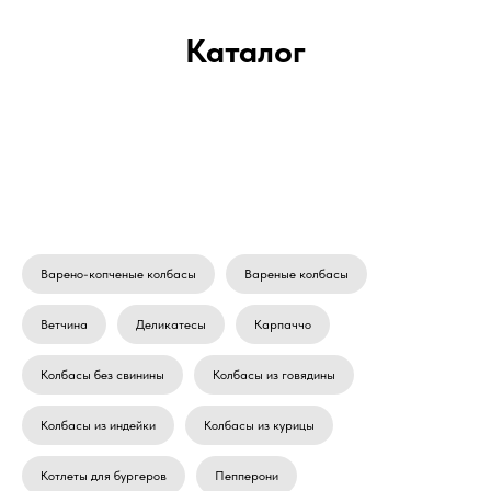
Каталог
Варено-копченые колбасы
Вареные колбасы
Ветчина
Деликатесы
Карпаччо
Колбасы без свинины
Колбасы из говядины
Колбасы из индейки
Колбасы из курицы
Котлеты для бургеров
Пепперони