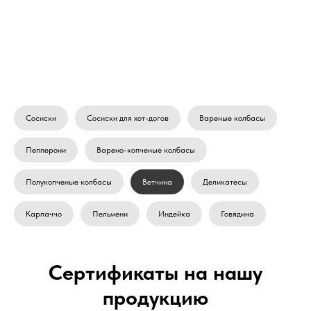
Сосиски
Сосиски для хот-догов
Вареные колбасы
Пепперони
Варено-копченые колбасы
Полукопченые колбасы
Ветчина
Деликатесы
Карпаччо
Пельмени
Индейка
Говядина
Сертификаты на нашу
продукцию