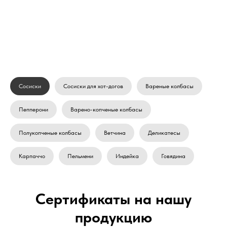
Сосиски
Сосиски для хот-догов
Вареные колбасы
Пепперони
Варено-копченые колбасы
Полукопченые колбасы
Ветчина
Деликатесы
Карпаччо
Пельмени
Индейка
Говядина
Сертификаты на нашу
продукцию