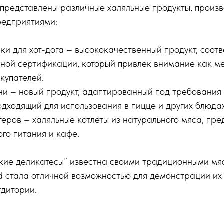
 представлены различные халяльные продукты, произ
редприятиями:
ски для хот-дога – высококачественный продукт, соот
ной сертификации, который привлек внимание как ме
купателей.
ни – новый продукт, адаптированный под требования
одходящий для использования в пицце и других блюдах
ргеров – халяльные котлеты из натурального мяса, пр
го питания и кафе.
кие деликатесы” известна своими традиционными мя
d стала отличной возможностью для демонстрации их
дитории.