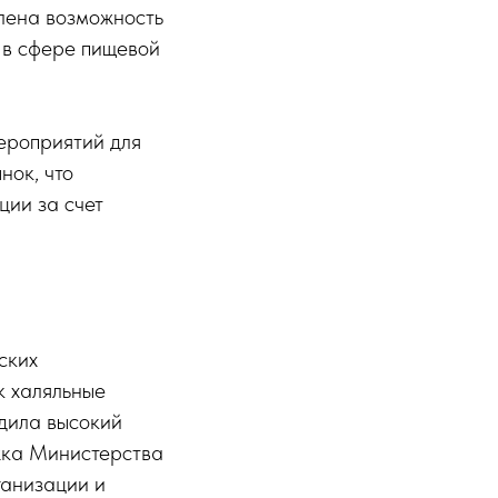
лена возможность
 в сфере пищевой
ероприятий для
нок, что
ции за счет
ских
к халяльные
рдила высокий
жка Министерства
ганизации и