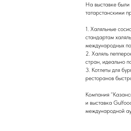
На выставке были
татарстанскими п
1. Халяльные соси
стандартам халяль
международных по
2. Халяль пепперо
стран, идеально п
3. Котлеты для бу
ресторанов быстро
Компания “Казанс
и выставка Gulfoo
международной ау