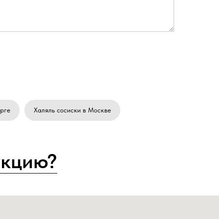
рге
Халяль сосиски в Москве
укцию?