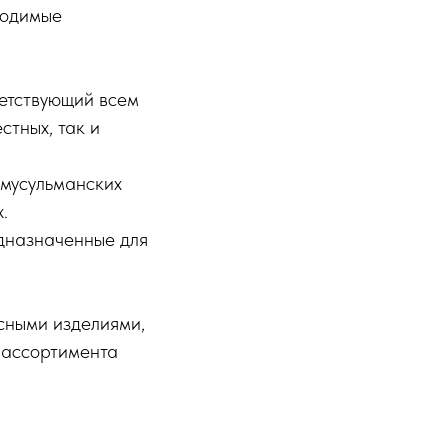
водимые
ветствующий всем
стных, так и
 мусульманских
.
едназначенные для
сными изделиями,
 ассортимента