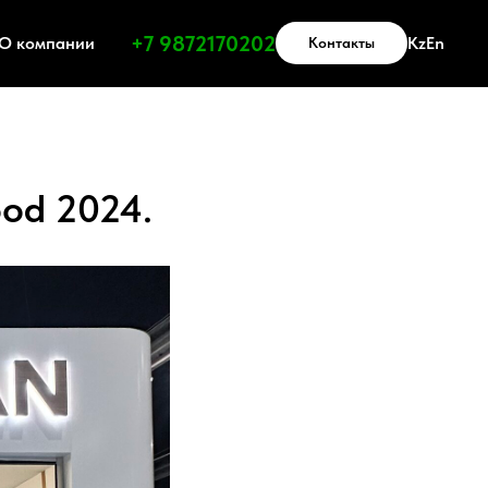
Получить прайс-лист
+7 9872170202
О компании
Kz
En
Контакты
ood 2024.