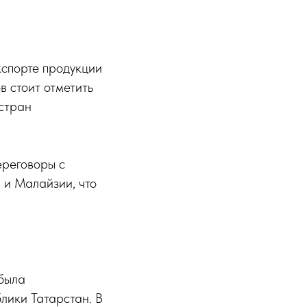
кспорте продукции
в стоит отметить
стран
ереговоры с
 и Малайзии, что
 была
лики Татарстан. В