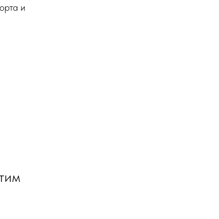
орта и
етим