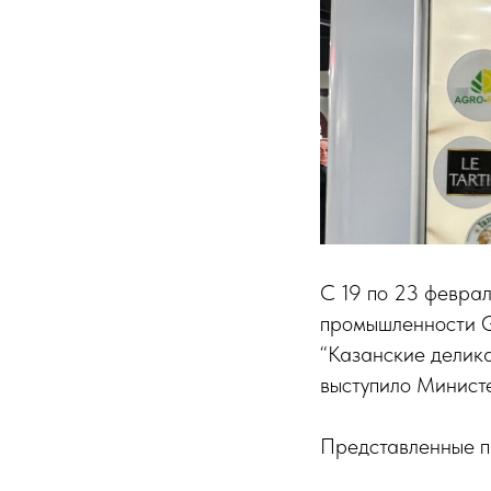
С 19 по 23 февра
промышленности Gu
“Казанские делик
выступило Министе
Представленные п