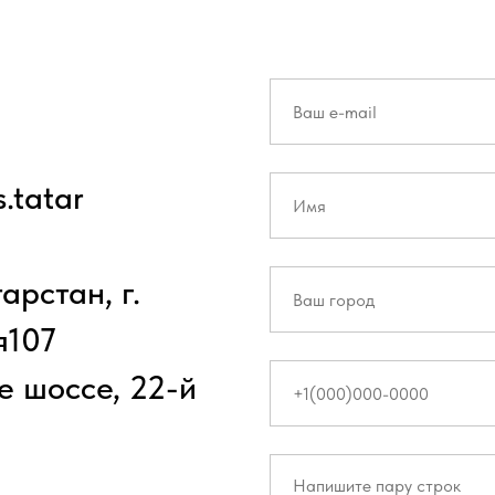
.tatar
арстан, г.
я107
е шоссе, 22-й