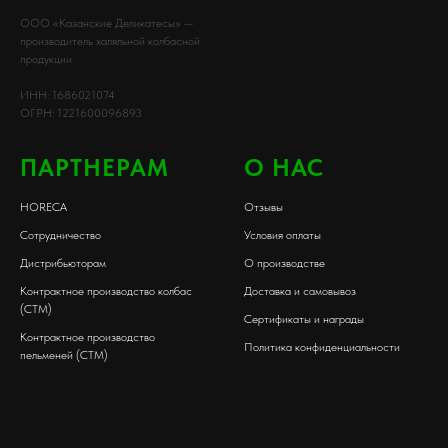
ООО «Казанские Деликатесы» —
производитель халяльной колбасной
продукции
ИНН: 1686021074
ОГРН: 1221600096893
ПАРТНЕРАМ
О НАС
HORECA
Отзывы
Сотрудничество
Условия оплаты
Дистрибьюторам
О производстве
Контрактное производство колбас
Доставка и самовывоз
(СТМ)
Сертификаты и награды
Контрактное производство
Политика конфиденциальности
пельменей (СТМ)