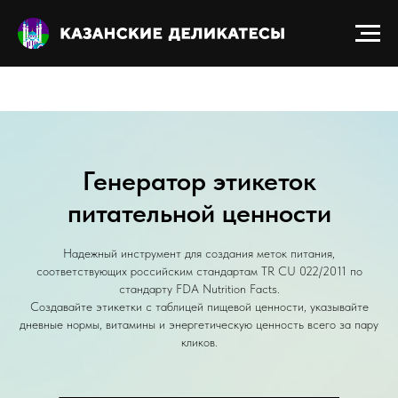
Получить прайс-лист
Генератор этикеток
питательной ценности
Надежный инструмент для создания меток питания,
соответствующих российским стандартам TR CU 022/2011 по
стандарту FDA Nutrition Facts.
Создавайте этикетки с таблицей пищевой ценности, указывайте
дневные нормы, витамины и энергетическую ценность всего за пару
кликов.