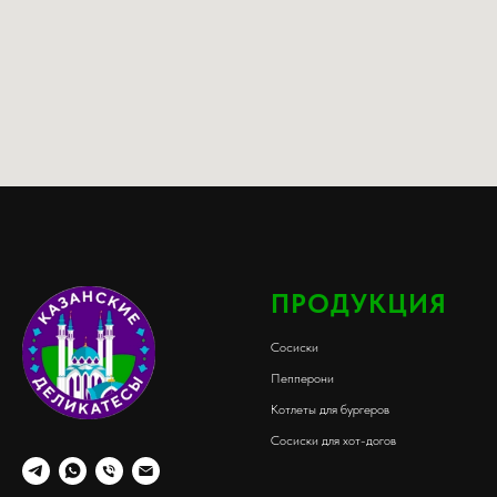
ПРОДУКЦИЯ
Сосиски
Пепперони
Котлеты для бургеров
Сосиски для хот-догов