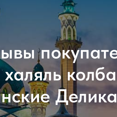
ывы покупат
 халяль колб
нские Делик