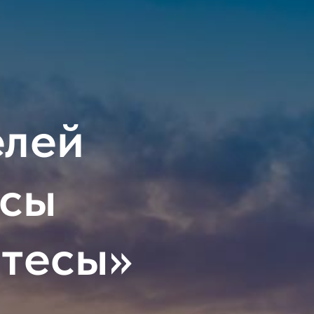
елей
асы
атесы»