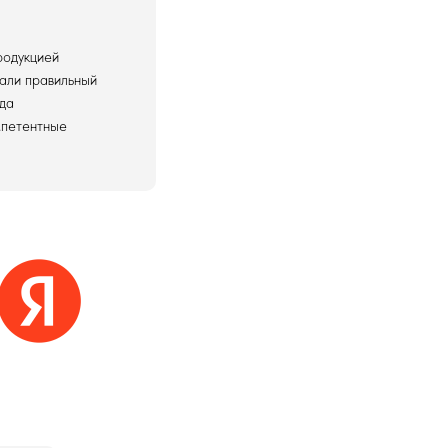
родукцией
лали правильный
гда
омпетентные