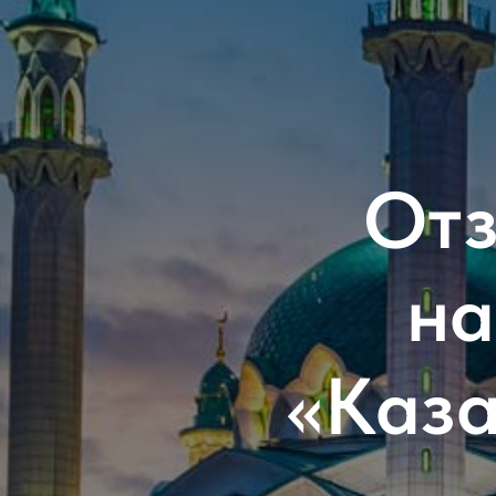
Отз
на
«Каза