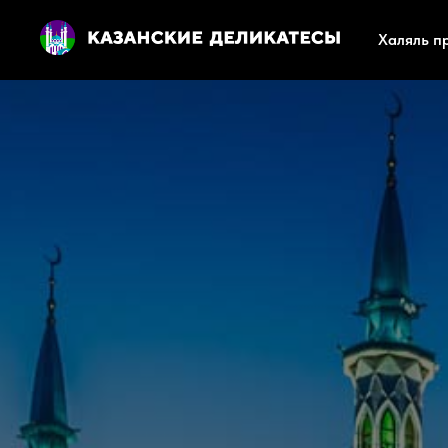
Халяль п