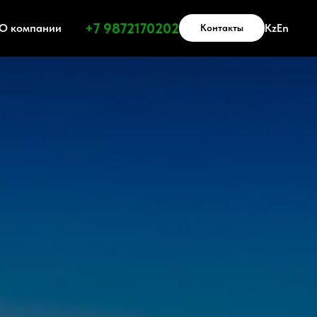
Получить прайс-лист
+7 9872170202
О компании
Kz
En
Контакты