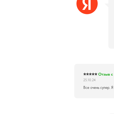
⭐⭐⭐⭐⭐
Отзыв с
25.10.24
Все очень супер. Я