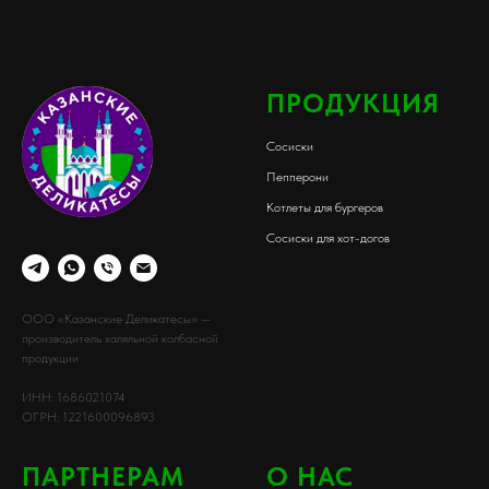
ПРОДУКЦИЯ
Сосиски
Пепперони
Котлеты для бургеров
Сосиски для хот-догов
ООО «Казанские Деликатесы» —
производитель халяльной колбасной
продукции
ИНН: 1686021074
ОГРН: 1221600096893
ПАРТНЕРАМ
О НАС