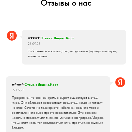
Отзывы о нас
⭐⭐⭐⭐⭐
Отзыв с Яндекс.Карт
26.09.25
Собственное производство, натуральное фермерское сырье,
только халяль.
⭐⭐⭐⭐⭐
Отзыв с Яндекс.Карт
22.09.25
Прекрасно, что сосиски гриль с сыром существуют в этом
мире. Они обладают невероятным ароматом, когда их готовят
на огне. Сочетание поджаристой оболочки, нежного мяса и
расплавленного сыра просто восхитительно. Эти сосиски
идеально подходят для пикника или ужина на природе. Уверен,
что многим нравится наслаждаться этим простым, но вкусным
блюдом.