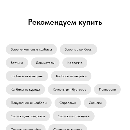
Рекомендуем купить
Варено-копченые колбасы
Вареные колбасы
Ветчина
Деликатесы
Карпаччо
Колбасы из говядины
Колбасы из индейки
Колбасы из курицы
Котлеты для бургеров
Пепперони
Полукопченые колбасы
Сардельки
Сосиски
Сосиски для хот-догов
Сосиски из говядины
Сосиски из индейки
Сосиски из курицы