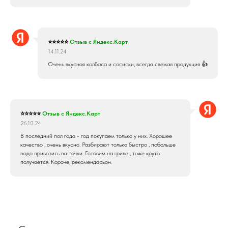
⭐⭐⭐⭐⭐
Отзыв с Яндекс.Карт
14.11.24
Очень вкусная колбаса и сосиски, всегда свежая продукция 👍
⭐⭐⭐⭐⭐
Отзыв с Яндекс.Карт
26.10.24
В последний пол года - год покупаем только у них. Хорошее
качество , очень вкусно. Разбирают только быстро , побольше
надо привозить на точки. Готовим на гриле , тоже круто
получается. Короче, рекомендасьон.