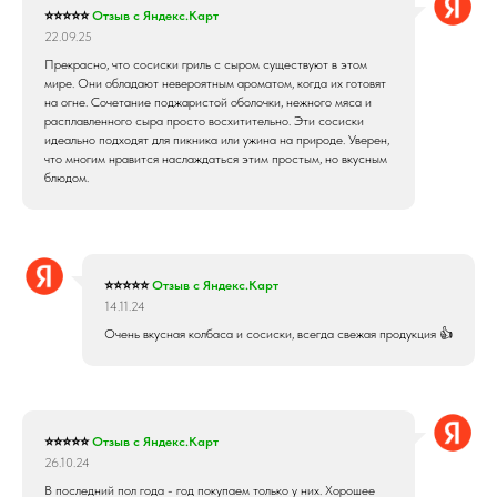
⭐⭐⭐⭐⭐
Отзыв с Яндекс.Карт
22.09.25
Прекрасно, что сосиски гриль с сыром существуют в этом
мире. Они обладают невероятным ароматом, когда их готовят
на огне. Сочетание поджаристой оболочки, нежного мяса и
расплавленного сыра просто восхитительно. Эти сосиски
идеально подходят для пикника или ужина на природе. Уверен,
что многим нравится наслаждаться этим простым, но вкусным
блюдом.
⭐⭐⭐⭐⭐
Отзыв с Яндекс.Карт
14.11.24
Очень вкусная колбаса и сосиски, всегда свежая продукция 👍
⭐⭐⭐⭐⭐
Отзыв с Яндекс.Карт
26.10.24
В последний пол года - год покупаем только у них. Хорошее