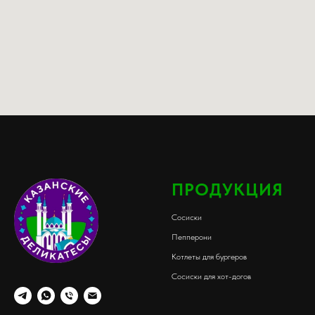
ПРОДУКЦИЯ
Сосиски
Пепперони
Котлеты для бургеров
Сосиски для хот-догов