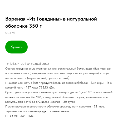
Вареная «Из Говядины» в натуральной
оболочке 350 г
SKU:
V1
Купить
ТУ 10.13.14-001-54503631-2022
Состав: говядина, филе куриное, сливки, растительный белок, вода, яйца куриные,
посолочная смесь (поваренная соль, фиксатор окраски: нитрит натрия), сахар-
песок, пряности (перец черный, орех мускатный).
Пищевая ценность в 100 г продукта (средние значения): белки - 13 г, жиры - 15 г,
калорийность - 187 Ккал, 782,93 кДж.
Срок годности и условия хранения: при температуре от 0 до 6 ?С, относительной
влажности воздуха 75-78%, в натуральной оболочке 5 суток, упакованное под
вакуумом при t от 0 до 6 С целое изделие - 30 суток.
После нарушения целостности оболочки срок годности продукта - 72 часа.
Термическое состояние продукта - охлажденное.
НЕ СОДЕРЖИТ ГМО.