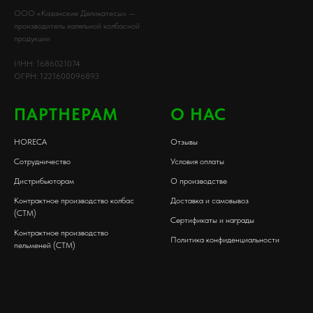
ООО «Казанские Деликатесы» —
производитель халяльной колбасной
продукции
ИНН: 1686021074
ОГРН: 1221600096893
ПАРТНЕРАМ
О НАС
HORECA
Отзывы
Сотрудничество
Условия оплаты
Дистрибьюторам
О производстве
Контрактное производство колбас
Доставка и самовывоз
(СТМ)
Сертификаты и награды
Контрактное производство
Политика конфиденциальности
пельменей (СТМ)