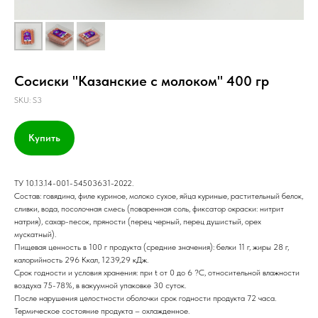
Сосиски "Казанские с молоком" 400 гр
SKU:
S3
Купить
ТУ 10.13.14-001-54503631-2022.
Состав: говядина, филе куриное, молоко сухое, яйца куриные, растительный белок,
сливки, вода, посолочная смесь (поваренная соль, фиксатор окраски: нитрит
натрия), сахар-песок, пряности (перец черный, перец душистый, орех
мускатный).
Пищевая ценность в 100 г продукта (средние значения): белки 11 г, жиры 28 г,
калорийность 296 Ккал, 1239,29 кДж.
Срок годности и условия хранения: при t от 0 до 6 ?С, относительной влажности
воздуха 75-78%, в вакуумной упаковке 30 суток.
После нарушения целостности оболочки срок годности продукта 72 часа.
Термическое состояние продукта – охлажденное.