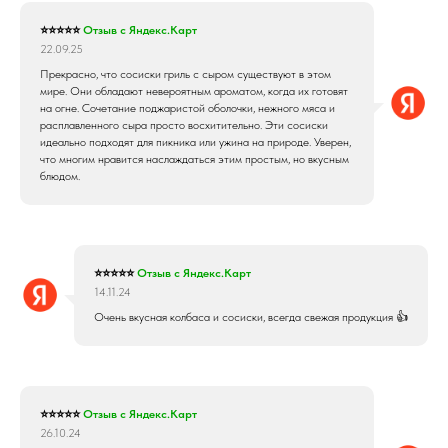
⭐⭐⭐⭐⭐
Отзыв с Яндекс.Карт
22.09.25
Прекрасно, что сосиски гриль с сыром существуют в этом
мире. Они обладают невероятным ароматом, когда их готовят
на огне. Сочетание поджаристой оболочки, нежного мяса и
расплавленного сыра просто восхитительно. Эти сосиски
идеально подходят для пикника или ужина на природе. Уверен,
что многим нравится наслаждаться этим простым, но вкусным
блюдом.
⭐⭐⭐⭐⭐
Отзыв с Яндекс.Карт
14.11.24
Очень вкусная колбаса и сосиски, всегда свежая продукция 👍
⭐⭐⭐⭐⭐
Отзыв с Яндекс.Карт
26.10.24