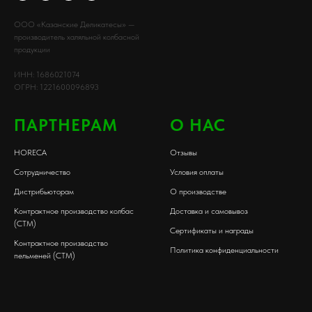
ООО «Казанские Деликатесы» —
производитель халяльной колбасной
продукции
ИНН: 1686021074
ОГРН: 1221600096893
ПАРТНЕРАМ
О НАС
HORECA
Отзывы
Сотрудничество
Условия оплаты
Дистрибьюторам
О производстве
Контрактное производство колбас
Доставка и самовывоз
(СТМ)
Сертификаты и награды
Контрактное производство
Политика конфиденциальности
пельменей (СТМ)