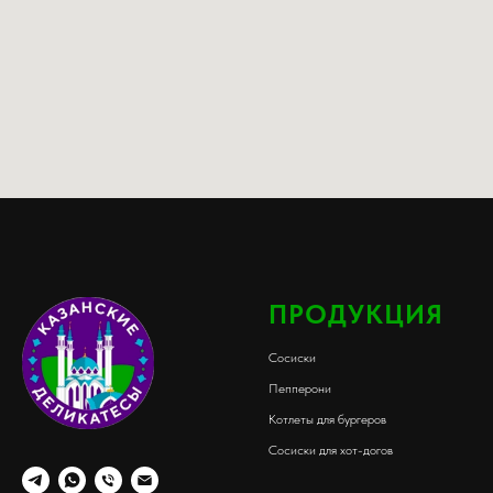
ПРОДУКЦИЯ
Сосиски
Пепперони
Котлеты для бургеров
Сосиски для хот-догов