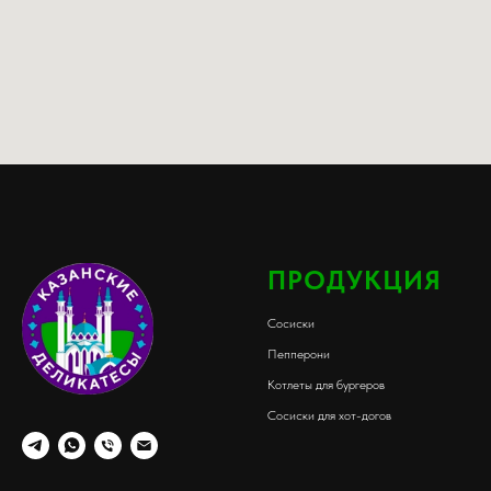
ПРОДУКЦИЯ
Сосиски
Пепперони
Котлеты для бургеров
Сосиски для хот-догов