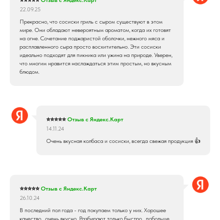
22.09.25
Прекрасно, что сосиски гриль с сыром существуют в этом
мире. Они обладают невероятным ароматом, когда их готовят
на огне. Сочетание поджаристой оболочки, нежного мяса и
расплавленного сыра просто восхитительно. Эти сосиски
идеально подходят для пикника или ужина на природе. Уверен,
что многим нравится наслаждаться этим простым, но вкусным
блюдом.
⭐⭐⭐⭐⭐
Отзыв с Яндекс.Карт
14.11.24
Очень вкусная колбаса и сосиски, всегда свежая продукция 👍
⭐⭐⭐⭐⭐
Отзыв с Яндекс.Карт
26.10.24
В последний пол года - год покупаем только у них. Хорошее
качество , очень вкусно. Разбирают только быстро , побольше