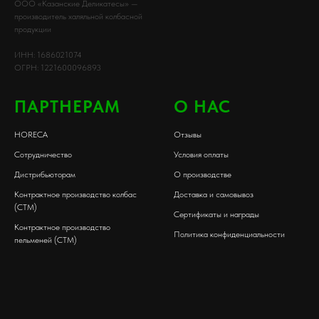
ООО «Казанские Деликатесы» —
производитель халяльной колбасной
продукции
ИНН: 1686021074
ОГРН: 1221600096893
ПАРТНЕРАМ
О НАС
HORECA
Отзывы
Сотрудничество
Условия оплаты
Дистрибьюторам
О производстве
Контрактное производство колбас
Доставка и самовывоз
(СТМ)
Сертификаты и награды
Контрактное производство
Политика конфиденциальности
пельменей (СТМ)