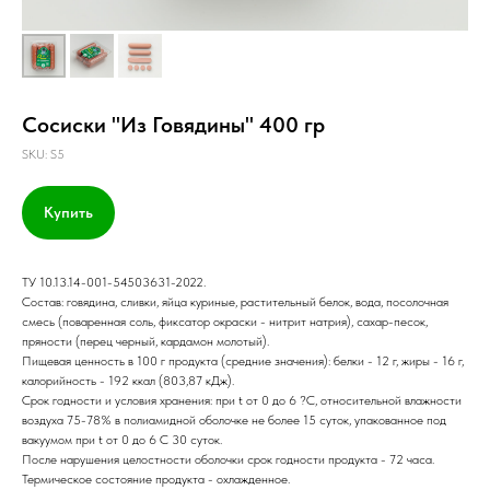
Сосиски "Из Говядины" 400 гр
SKU:
S5
Купить
ТУ 10.13.14-001-54503631-2022.
Состав: говядина, сливки, яйца куриные, растительный белок, вода, посолочная
смесь (поваренная соль, фиксатор окраски - нитрит натрия), сахар-песок,
пряности (перец черный, кардамон молотый).
Пищевая ценность в 100 г продукта (средние значения): белки - 12 г, жиры - 16 г,
калорийность - 192 ккал (803,87 кДж).
Срок годности и условия хранения: при t от 0 до 6 ?С, относительной влажности
воздуха 75-78% в полиамидной оболочке не более 15 суток, упакованное под
вакуумом при t от 0 до 6 С 30 суток.
После нарушения целостности оболочки срок годности продукта - 72 часа.
Термическое состояние продукта - охлажденное.