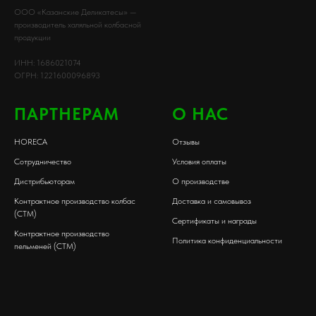
ООО «Казанские Деликатесы» —
производитель халяльной колбасной
продукции
ИНН: 1686021074
ОГРН: 1221600096893
ПАРТНЕРАМ
О НАС
HORECA
Отзывы
Сотрудничество
Условия оплаты
Дистрибьюторам
О производстве
Контрактное производство колбас
Доставка и самовывоз
(СТМ)
Сертификаты и награды
Контрактное производство
Политика конфиденциальности
пельменей (СТМ)