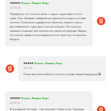
⭐⭐⭐⭐⭐
Отзыв с Яндекс.Карт
22.09.25
Прекрасно, что сосиски гриль с сыром существуют в этом
мире. Они обладают невероятным ароматом, когда их готовят
на огне. Сочетание поджаристой оболочки, нежного мяса и
расплавленного сыра просто восхитительно. Эти сосиски
идеально подходят для пикника или ужина на природе. Уверен,
что многим нравится наслаждаться этим простым, но вкусным
блюдом.
⭐⭐⭐⭐⭐
Отзыв с Яндекс.Карт
14.11.24
Очень вкусная колбаса и сосиски, всегда свежая продукция 👍
⭐⭐⭐⭐⭐
Отзыв с Яндекс.Карт
26.10.24
В последний пол года - год покупаем только у них. Хорошее