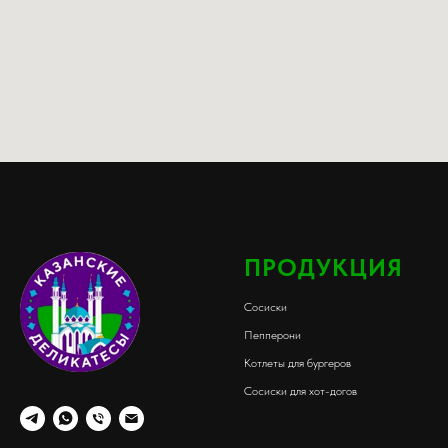
ПРОДУКЦИЯ
Сосиски
Пепперони
Котлеты для бургеров
Сосиски для хот-догов