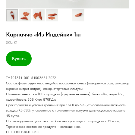
Карпаччо «Из Индейки» 1кг
SKU:
K1
Купить
ТУ 10.13.14-001-54503631-2022
Состав: филе грудки мяса индейки, посолочная смесь (поваренная соль, фиксатор
окраски нитрит натрия), сахар, стартовые культуры.
Пищевая ценность в 100 г продукта (средние значения): белки -16г., жиры 16г.,
калорийность 208 Ккал. 870КДж.
Срок годности и условия хранения: при t от 0 до 6?С, относительной влажности
воздуха 75-78%, упакованное с применением вакуума цельнокусковое изделие
45 суток.
После нарушения целостности оболочки срок годности продукта - 72 часа.
Термическое состояние продукта – охлажденное.
НЕ СОДЕРЖИТ ГМО.