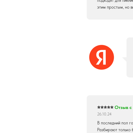
подходят для пикни
этим простым, но 
⭐⭐⭐⭐⭐
Отзыв с
26.10.24
В последний пол го
Разбирают только б