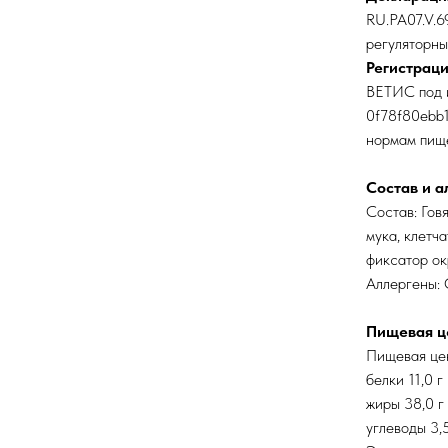
RU.PA07.V.6
регуляторны
Регистраци
ВЕТИС под 
0f78f80ebb1
нормам пищ
Состав и а
Состав: Гов
мука, клетч
фиксатор ок
Аллергены: 
Пищевая ц
Пищевая цен
белки 11,0 г
жиры 38,0 г
углеводы 3,5