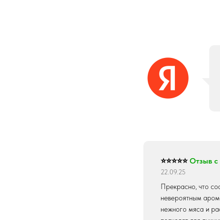
⭐⭐⭐⭐⭐
Отзыв с
22.09.25
Прекрасно, что со
невероятным арома
нежного мяса и ра