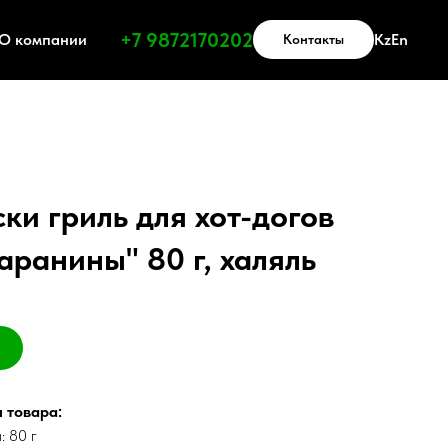
Получить прайс-лист
+7 9872170202
О компании
Kz
En
Контакты
ки гриль для хот-догов
аранины" 80 г, халяль
 товара:
: 80 г