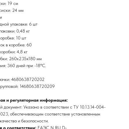
ки: 19 см
иски: 24 мм
и
дной упаковке: 6 шт
паковки: 0,48 кг
коробке: 10 шт
ок в коробке: 60
оробки: 4,8 кг
обки: 260х235х180 мм
ия: 360 дней при -18ºC.
пачки: 4680638720202
групповой: 14680638720209
ая и регуляторная информация:
 документ: Указано в соответствии с ТУ 10.13.14-004-
023, обеспечивающим соответствие установленным
качества и безопасности.
 о соответствии:
ЕАЭС N RU D-