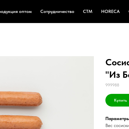
родукция оптом
Сотрудничество
СТМ
HORECA
Сосис
"Из Б
999988
Купить
Параметры
Вес сосиски