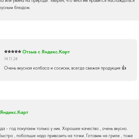
ка или ужина на природе. Уверен, что многим нравится наслаждаться
вкусным блюдом.
⭐⭐⭐⭐⭐
Отзыв с Яндекс.Карт
14.11.24
Очень вкусная колбаса и сосиски, всегда свежая продукция 👍
 Яндекс.Карт
да - год покупаем только у них. Хорошее качество , очень вкусно.
ыстро , побольше надо привозить на точки. Готовим на гриле , тоже