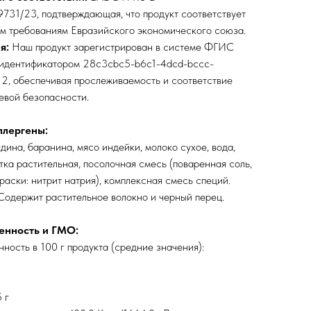
9731/23, подтверждающая, что продукт соответствует
м требованиям Евразийского экономического союза.
я:
Наш продукт зарегистрирован в системе ФГИС
идентификатором 28c3cbc5-b6c1-4dcd-bccc-
2, обеспечивая прослеживаемость и соответствие
евой безопасности.
ллергены:
ядина, баранина, мясо индейки, молоко сухое, вода,
атка растительная, посолочная смесь (поваренная соль,
раски: нитрит натрия), комплексная смесь специй.
Содержит растительное волокно и черный перец.
енность и ГМО:
ность в 100 г продукта (средние значения):
 г