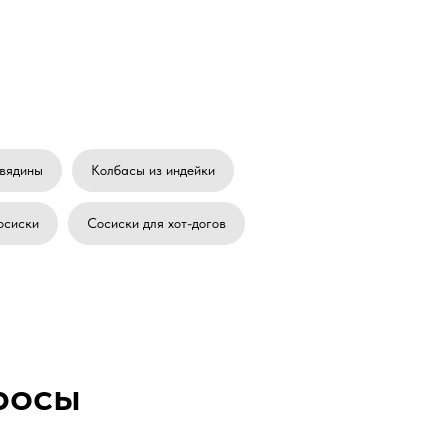
овядины
Колбасы из индейки
осиски
Сосиски для хот-догов
росы