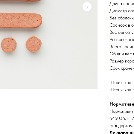
Длина сосис
Диаметр сос
Без оболочк
Сосисок в о
Вес одной у
Упаковок в 
Всего сосис
Общий вес к
Размер кор
Срок хранен
Штрих-код 
Штрих-код 
Нормативн
Нормативный
54503631-2
стандартам 
Декларация