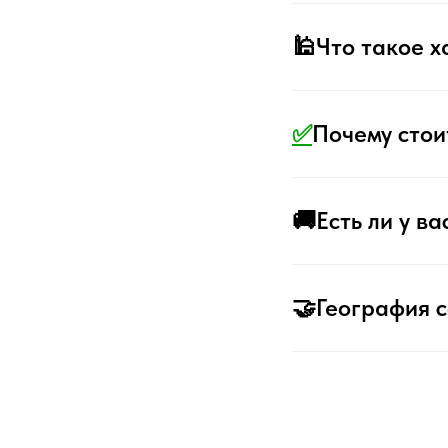
🕌Что такое х
✅
Почему стои
🚚Есть ли у в
🤝География 