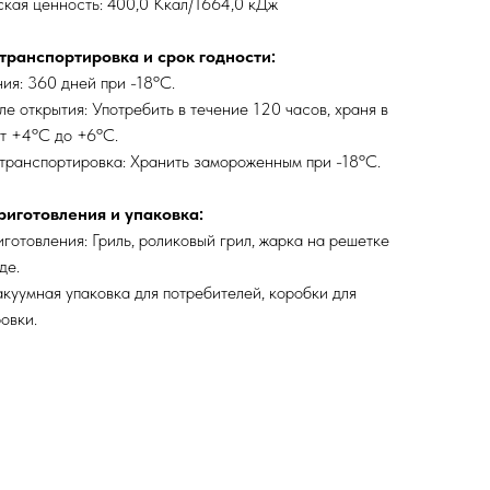
кая ценность: 400,0 Ккал/1664,0 кДж
транспортировка и срок годности:
ия: 360 дней при -18ºC.
ле открытия: Употребить в течение 120 часов, храня в
т +4ºC до +6ºC.
транспортировка: Хранить замороженным при -18ºC.
иготовления и упаковка:
готовления: Гриль, роликовый грил, жарка на решетке
де.
акуумная упаковка для потребителей, коробки для
овки.