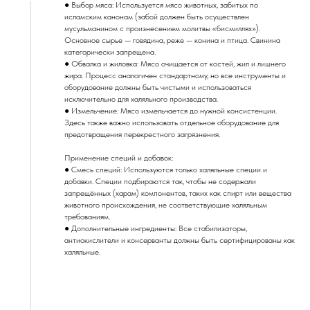
● Выбор мяса: Используется мясо животных, забитых по
исламским канонам (забой должен быть осуществлен
мусульманином с произнесением молитвы «бисмиллях»).
Основное сырье — говядина, реже — конина и птица. Свинина
категорически запрещена.
● Обвалка и жиловка: Мясо очищается от костей, жил и лишнего
жира. Процесс аналогичен стандартному, но все инструменты и
оборудование должны быть чистыми и использоваться
исключительно для халяльного производства.
● Измельчение: Мясо измельчается до нужной консистенции.
Здесь также важно использовать отдельное оборудование для
предотвращения перекрестного загрязнения.
Применение специй и добавок:
● Смесь специй: Используются только халяльные специи и
добавки. Специи подбираются так, чтобы не содержали
запрещённых (харам) компонентов, таких как спирт или вещества
животного происхождения, не соответствующие халяльным
требованиям.
● Дополнительные ингредиенты: Все стабилизаторы,
антиокислители и консерванты должны быть сертифицированы как
халяльные.