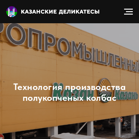
Технология производства
полукопченых колбас