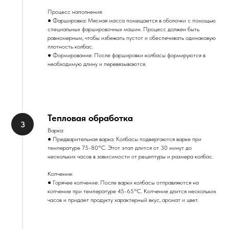
Процесс наполнения:
● Фаршировка: Мясная масса помещается в оболочки с помощью
специальных фаршировочных машин. Процесс должен быть
равномерным, чтобы избежать пустот и обеспечивать одинаковую
плотность колбас.
● Формирование: После фаршировки колбасы формируются в
необходимую длину и перевязываются.
Тепловая обработка
Варка:
● Предварительная варка: Колбасы подвергаются варке при
температуре 75-80°C. Этот этап длится от 30 минут до
нескольких часов в зависимости от рецептуры и размера колбас.
Копчение:
● Горячее копчение: После варки колбасы отправляются на
копчение при температуре 45-65°C. Копчение длится нескольких
часов и придает продукту характерный вкус, аромат и цвет.