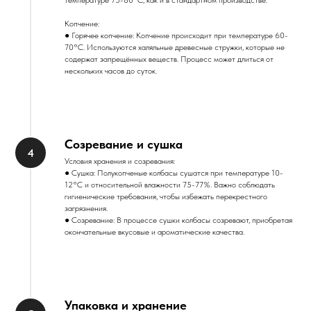
температуре 75-80°C, как и в стандартном производстве.
Копчение:
● Горячее копчение: Копчение происходит при температуре 60-
70°C. Используются халяльные древесные стружки, которые не
содержат запрещённых веществ. Процесс может длиться от
нескольких часов до суток.
Созревание и сушка
Условия хранения и созревания:
● Сушка: Полукопченые колбасы сушатся при температуре 10-
12°C и относительной влажности 75-77%. Важно соблюдать
гигиенические требования, чтобы избежать перекрестного
загрязнения.
● Созревание: В процессе сушки колбасы созревают, приобретая
окончательные вкусовые и ароматические качества.
Упаковка и хранение