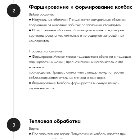
Фарширование и формирование колбас
Выбор оболочек:
● Натуральные оболочки: Применяются натуральные оболочки,
полученные от животных, забитых по халяльным стандартам.
● Искусственные оболочки: Используются только те, которые
сертифицированы как халяльные и не содержат запрещённых
компонентов.
Процесс наполнения:
● Фаршировка: Мясная масса помещается в оболочки с помощью
фаршировочных машин, предназначенных исключительно для
халяльного
производства. Процесс аналогичен стандартному, но требует
соблюдения дополнительных гигиенических норм.
● Формирование: Колбасы формируются в нужную длину и
перевязываются.
Тепловая обработка
Варка:
● Предварительная варка: Полукопченые колбасы варятся при