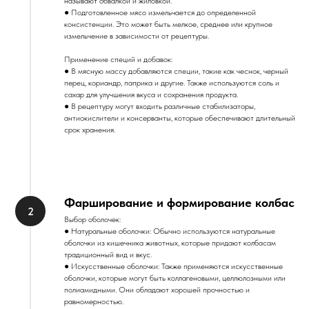
называют обвалкой и жиловкой.
● Подготовленное мясо измельчается до определенной
консистенции. Это может быть мелкое, среднее или крупное
измельчение в зависимости от рецептуры.
Применение специй и добавок:
● В мясную массу добавляются специи, такие как чеснок, черный
перец, кориандр, паприка и другие. Также используются соль и
сахар для улучшения вкуса и сохранения продукта.
● В рецептуру могут входить различные стабилизаторы,
антиокислители и консерванты, которые обеспечивают длительный
срок хранения.
Фарширование и формирование колбас
Выбор оболочек:
● Натуральные оболочки: Обычно используются натуральные
оболочки из кишечника животных, которые придают колбасам
традиционный вид и вкус.
● Искусственные оболочки: Также применяются искусственные
оболочки, которые могут быть коллагеновыми, целлюлозными или
полиамидными. Они обладают хорошей прочностью и
равномерностью.