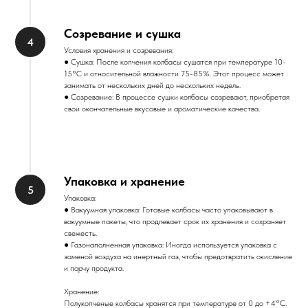
Созревание и сушка
Условия хранения и созревания:
● Сушка: После копчения колбасы сушатся при температуре 10-
15°C и относительной влажности 75-85%. Этот процесс может
занимать от нескольких дней до нескольких недель.
● Созревание: В процессе сушки колбасы созревают, приобретая
свои окончательные вкусовые и ароматические качества.
Упаковка и хранение
Упаковка:
● Вакуумная упаковка: Готовые колбасы часто упаковывают в
вакуумные пакеты, что продлевает срок их хранения и сохраняет
свежесть.
● Газонаполненная упаковка: Иногда используется упаковка с
заменой воздуха на инертный газ, чтобы предотвратить окисление
и порчу продукта.
Хранение:
Полукопченые колбасы хранятся при температуре от 0 до +4°C.