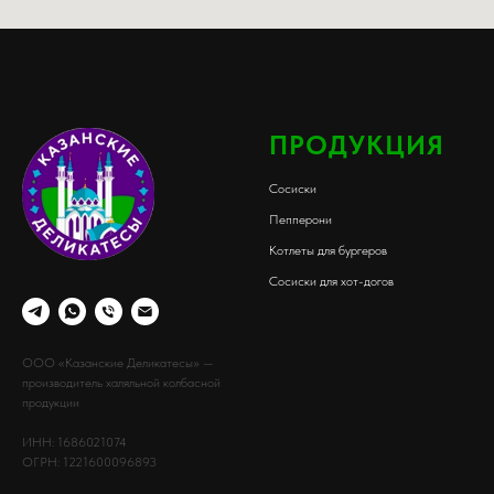
ПРОДУКЦИЯ
Сосиски
Пепперони
Котлеты для бургеров
Сосиски для хот-догов
ООО «Казанские Деликатесы» —
производитель халяльной колбасной
продукции
ИНН: 1686021074
ОГРН: 1221600096893