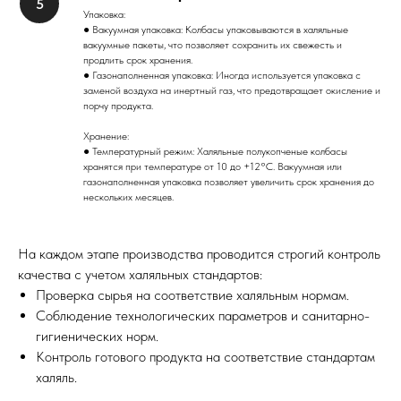
Упаковка:
● Вакуумная упаковка: Колбасы упаковываются в халяльные
вакуумные пакеты, что позволяет сохранить их свежесть и
продлить срок хранения.
● Газонаполненная упаковка: Иногда используется упаковка с
заменой воздуха на инертный газ, что предотвращает окисление и
порчу продукта.
Хранение:
● Температурный режим: Халяльные полукопченые колбасы
хранятся при температуре от 10 до +12°C. Вакуумная или
газонаполненная упаковка позволяет увеличить срок хранения до
нескольких месяцев.
На каждом этапе производства проводится строгий контроль
качества с учетом халяльных стандартов:
Проверка сырья на соответствие халяльным нормам.
Соблюдение технологических параметров и санитарно-
гигиенических норм.
Контроль готового продукта на соответствие стандартам
халяль.