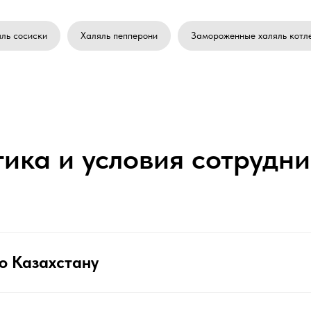
ль сосиски
Халяль пепперони
Замороженные халяль котл
ика и условия сотрудн
о Казахстану