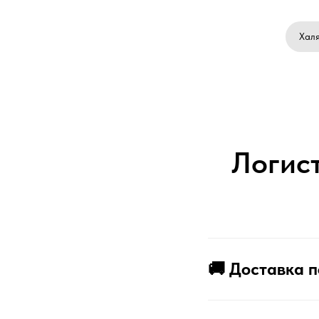
Халя
Логист
🚚
Доставка п