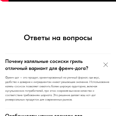
Ответы на вопросы
Почему халяльные сосиски гриль
отличный вариант для френч-дога?
Френч-дог — это продукт, ориентированный на уличный формат, где вкус,
удобство и доверие к ингредиентам имеют решающее значение. Использование
халяль-сосисок позволяет охватить более широкую аудиторию, включая
мусульманских потребителей, при этом сохраняя высокое качество и
соответствие требованиям шариата. Это решение делает ваш хот-дог
универсальным продуктом для современных рынков.
Особенности наших сосисок для