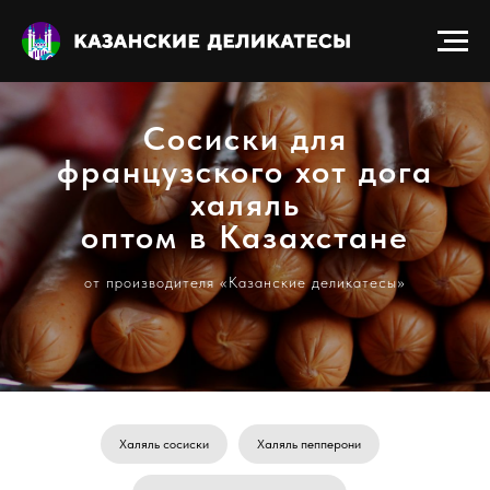
Сосиски для
французского хот дога
халяль
оптом в Казахстане
от производителя «Казанские деликатесы»
Халяль сосиски
Халяль пепперони